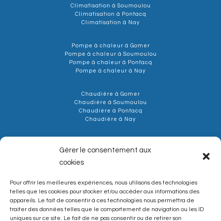
Climatisation à Soumoulou
Climatisation à Pontacq
Climatisation à Nay
Pompe à chaleur à Gomer
Pompe à chaleur à Soumoulou
Pompe à chaleur à Pontacq
Pompe à chaleur à Nay
Chaudière à Gomer
Chaudière à Soumoulou
Chaudière à Pontacq
Chaudière à Nay
Sanitaire à Gomer
Gérer le consentement aux
Sanitaire à Soumoulou
Sanitaire à Pontacq
cookies
Sanitaire à Nay
Pour offrir les meilleures expériences, nous utilisons des technologies
telles que les cookies pour stocker et/ou accéder aux informations des
appareils. Le fait de consentir à ces technologies nous permettra de
traiter des données telles que le comportement de navigation ou les ID
uniques sur ce site. Le fait de ne pas consentir ou de retirer son