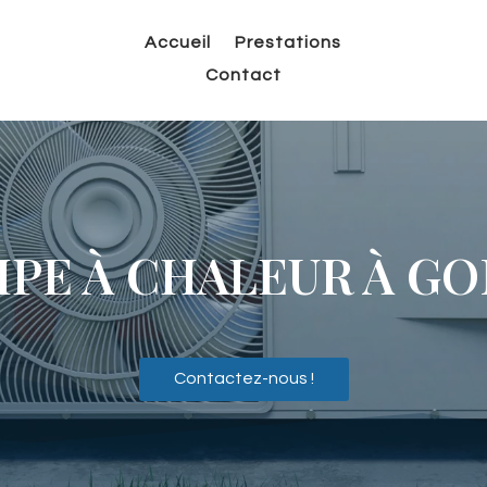
Accueil
Prestations
Contact
PE À CHALEUR
À G
Contactez-nous !