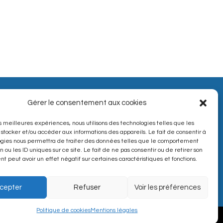
Sanitaire à Gomer
Gérer le consentement aux cookies
u
Sanitaire à Soumoulou
Sanitaire à Pontacq
Sanitaire à Nay
les meilleures expériences, nous utilisons des technologies telles que les
 stocker et/ou accéder aux informations des appareils. Le fait de consentir à
ogies nous permettra de traiter des données telles que le comportement
n ou les ID uniques sur ce site. Le fait de ne pas consentir ou de retirer son
 peut avoir un effet négatif sur certaines caractéristiques et fonctions.
cepter
Refuser
Voir les préférences
Politique de cookies
Mentions légales
© 2022 BARDE BENOIT. Tous droits réservés.