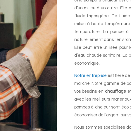
Une
pompe à chaleur
est un
d’un milieu à un autre. Ell
fluide frigorigène. Ce flui
milieu à haute température 
température. La pompe à ch
naturellement dans l’environ
Elle peut être utilisée pour 
d’eau chaude sanitaire. La p
économique.
Notre entreprise
est fière de
marché. Notre gamme de pomp
vos besoins en
chauffage
e
avec les meilleurs matériaux 
pompes à chaleur sont écol
économiser de l’argent sur vo
Nous sommes spécialisés 