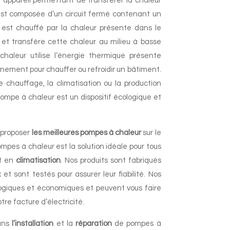
 appareil permettant de transférer la chaleur
e est composée d’un circuit fermé contenant un
de est chauffé par la chaleur présente dans le
et transfère cette chaleur au milieu à basse
aleur utilise l’énergie thermique présente
nement pour chauffer ou refroidir un bâtiment.
le chauffage, la climatisation ou la production
ompe à chaleur est un dispositif écologique et
 proposer
les meilleures pompes à chaleur
sur le
es à chaleur est la solution idéale pour tous
t en
climatisation
. Nos produits sont fabriqués
et sont testés pour assurer leur fiabilité. Nos
ogiques et économiques et peuvent vous faire
tre facture d’électricité.
dans
l’installation
et la
réparation
de pompes à