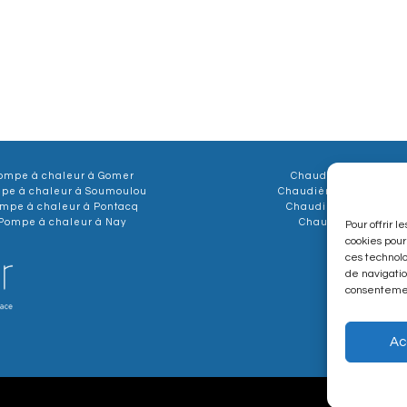
ompe à chaleur à Gomer
Chaudière à Gomer
pe à chaleur à Soumoulou
Chaudière à Soumoulo
mpe à chaleur à Pontacq
Chaudière à Pontacq
Pompe à chaleur à Nay
Chaudière à Nay
Pour offrir 
cookies pour
ces technol
de navigatio
consentement
Ac